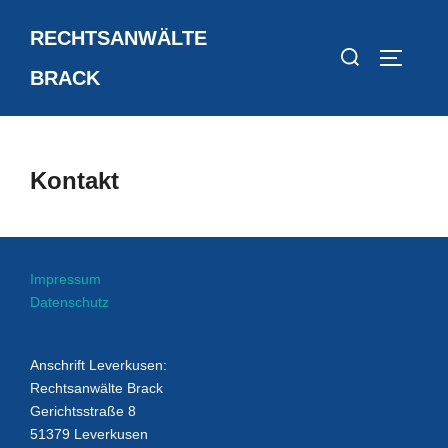
Zum
RECHTSANWÄLTE
Inhalt
Suchen
SEITEN
springen
nach:
BRACK
Kontakt
Impressum
Datenschutz
Anschrift Leverkusen:
Rechtsanwälte Brack
Gerichtsstraße 8
51379 Leverkusen